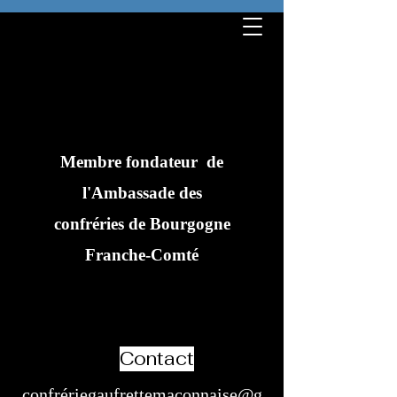
Membre fondateur de
l'Ambassade des
confréries de Bourgogne
Franche-Comté
Confrérie de la Gaufrette
Mâconnaise
Contact
confré
riegaufrettemaconnaise@g