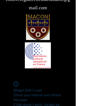
mail.com
Widget Didn’t Load
Check your internet and refresh
this page.
If that doesn’t work, contact us.