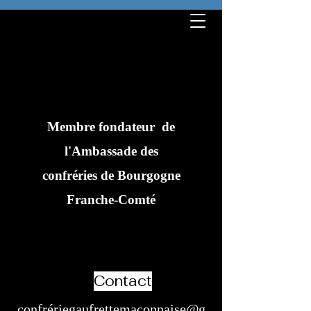
Membre fondateur de
l'Ambassade des
confréries de Bourgogne
Franche-Comté
Confrérie de la Gaufrette
Mâconnaise
Contact
confré
riegaufrettemaconnaise@g